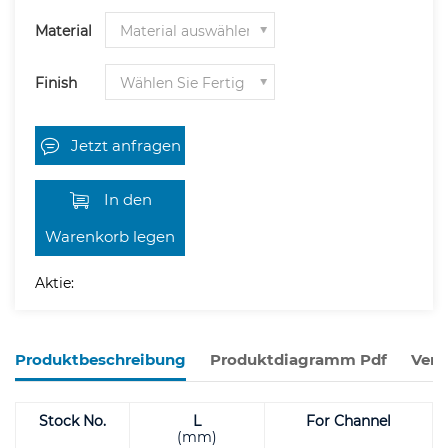
Material
Finish
Jetzt anfragen
In den
Warenkorb legen
Aktie:
Produktbeschreibung
Produktdiagramm Pdf
Verw
Stock No.
L
For Channel
(mm)