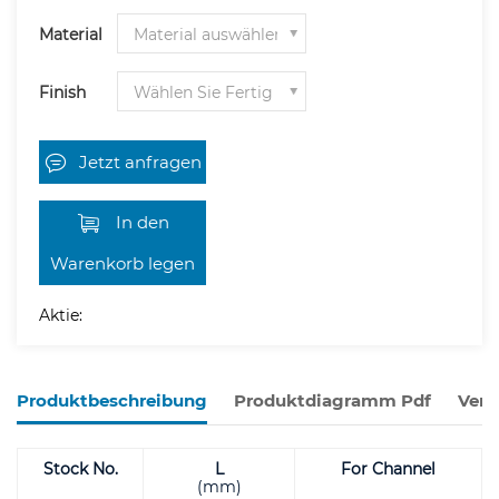
Material
Finish
Jetzt anfragen
In den
Warenkorb legen
Aktie:
Produktbeschreibung
Produktdiagramm Pdf
Verw
Stock No.
L
For Channel
(mm)