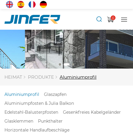
0
HEIMAT
PRODUKTE
Aluminiumprofil
Aluminiumprofil
Glaszapfen
Aluminiumpfosten & Julia Balkon
Edelstahl-Balusterpfosten
Gesenkfreies Kabelgeländer
Glasklemmen
Punkthalter
Horizontale Handlaufbeschläge