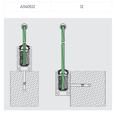
A340512
12