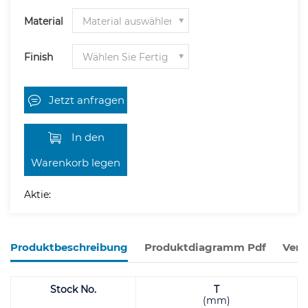
Material
Finish
Jetzt anfragen
In den
Warenkorb legen
Aktie:
Produktbeschreibung
Produktdiagramm Pdf
Verw
Stock No.
T
(mm)