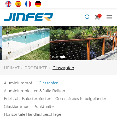
0
HEIMAT
PRODUKTE
Glaszapfen
Aluminiumprofil
Glaszapfen
Aluminiumpfosten & Julia Balkon
Edelstahl-Balusterpfosten
Gesenkfreies Kabelgeländer
Glasklemmen
Punkthalter
Horizontale Handlaufbeschläge