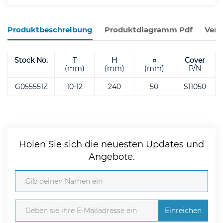
Produktbeschreibung
Produktdiagramm Pdf
Verw
Stock No.
T
H
□
Cover
(mm)
(mm)
(mm)
P/N
G055551Z
10-12
240
50
S11050
Holen Sie sich die neuesten Updates und
Angebote.
Einreichen