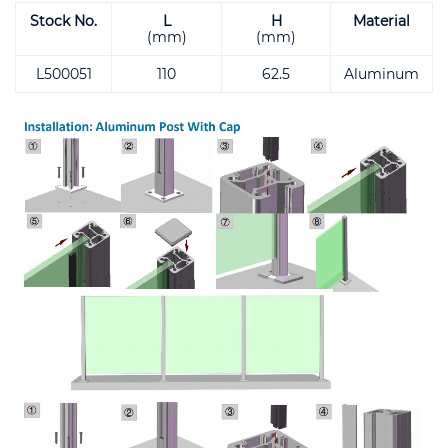
Stock No.
L
H
Material
(mm)
(mm)
L500051
110
62.5
Aluminum