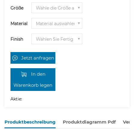
Größe
Material
Finish
Jetzt anfragen
In den
Warenkorb legen
Aktie:
Produktbeschreibung
Produktdiagramm Pdf
Verw