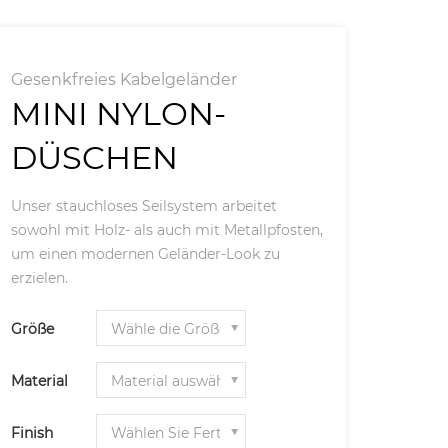
Gesenkfreies Kabelgeländer
MINI NYLON-
DÜSCHEN
Unser stauchloses Seilsystem arbeitet
sowohl mit Holz- als auch mit Metallpfosten,
um einen modernen Geländer-Look zu
erzielen.
Größe
Material
Finish