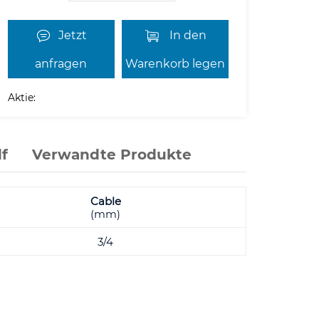
Jetzt
In den
anfragen
Warenkorb legen
Aktie:
f
Verwandte Produkte
Cable
(mm)
3/4