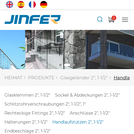
0
HEIMAT
PRODUKTE
Glasgeländer 2", 1-1/2"
Handlaufs
Glasklemmen 2", 1-1/2"
Sockel & Abdeckungen 2", 1-1/2"
Schlitzrohrverschraubungen 2", 1-1/2", 1"
Rechteckige Fittings 2", 1-1/2"
Anschlüsse 2", 1-1/2"
Halterungen 2", 1-1/2"
Handlaufstützen 2", 1-1/2"
Endbeschläge 2", 1-1/2"