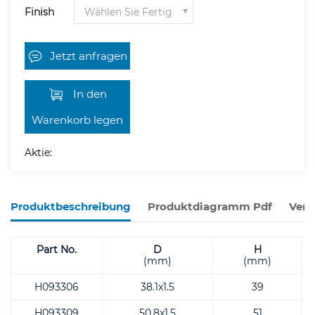
Finish
Jetzt anfragen
In den
Warenkorb legen
Aktie:
Produktbeschreibung
Produktdiagramm Pdf
Verw
Part No.
D
H
(mm)
(mm)
H093306
38.1x1.5
39
H093309
50.8x1.5
51