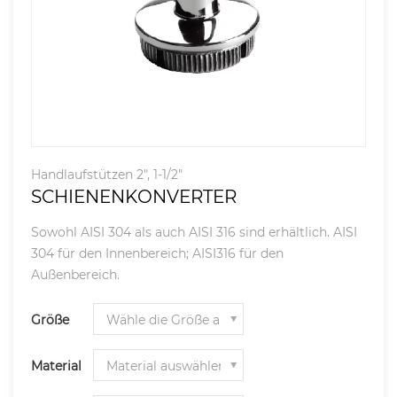
Handlaufstützen 2", 1-1/2"
SCHIENENKONVERTER
Sowohl AISI 304 als auch AISI 316 sind erhältlich. AISI
304 für den Innenbereich; AISI316 für den
Außenbereich.
Größe
Material