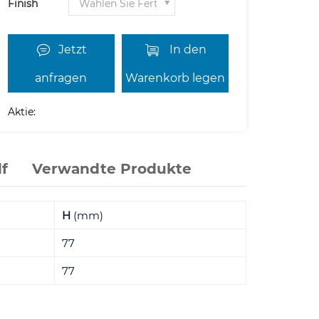
Finish
Jetzt
In den
anfragen
Warenkorb legen
Aktie:
f
Verwandte Produkte
H
(mm)
77
77