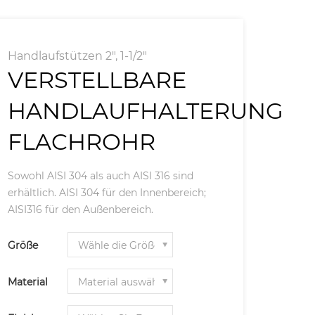
Handlaufstützen 2", 1-1/2"
VERSTELLBARE
HANDLAUFHALTERUNG
FLACHROHR
Sowohl AISI 304 als auch AISI 316 sind
erhältlich. AISI 304 für den Innenbereich;
AISI316 für den Außenbereich.
Größe
Material