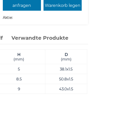
anfragen
Warenkorb legen
Aktie:
f
Verwandte Produkte
H
D
(mm)
(mm)
5
38.1x1.5
8.5
50.8x1.5
9
43.0x1.5