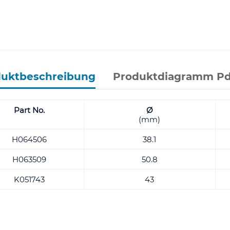
duktbeschreibung
Produktdiagramm Pd
Part No.
Ø
(mm)
H064506
38.1
H063509
50.8
K051743
43