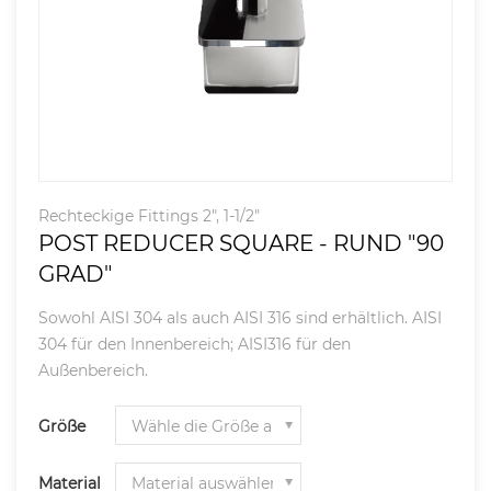
Rechteckige Fittings 2", 1-1/2"
POST REDUCER SQUARE - RUND "90
GRAD"
Sowohl AISI 304 als auch AISI 316 sind erhältlich. AISI
304 für den Innenbereich; AISI316 für den
Außenbereich.
Größe
Material