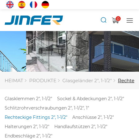
0
HEIMAT
PRODUKTE
Glasgeländer 2", 1-1/2"
Rechtecki
Glasklemmen 2", 1-1/2"
Sockel & Abdeckungen 2", 1-1/2"
Schlitzrohrverschraubungen 2", 1-1/2", 1"
Rechteckige Fittings 2", 1-1/2"
Anschlüsse 2", 1-1/2"
Halterungen 2", 1-1/2"
Handlaufstützen 2", 1-1/2"
Endbeschläge 2", 1-1/2"