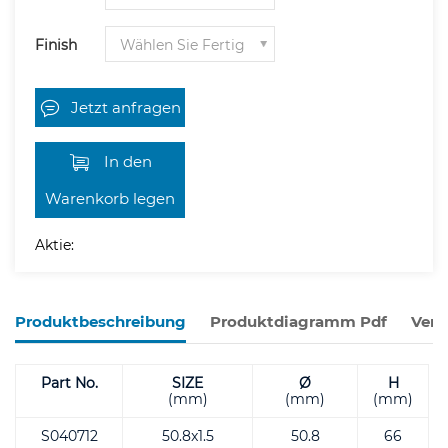
Finish
Jetzt anfragen
In den
Warenkorb legen
Aktie:
Produktbeschreibung
Produktdiagramm Pdf
Verw
Part No.
SIZE
Ø
H
(mm)
(mm)
(mm)
S040712
50.8x1.5
50.8
66