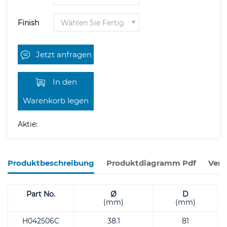
Finish
Jetzt anfragen
In den
Warenkorb legen
Aktie:
Produktbeschreibung
Produktdiagramm Pdf
Verw
Part No.
Ø
D
(mm)
(mm)
H042506C
38.1
81