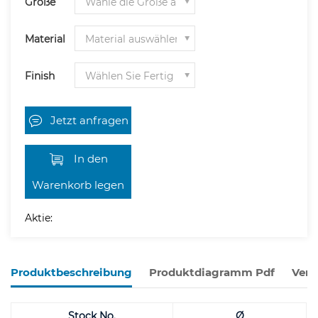
Größe
Material
Finish
Jetzt anfragen
In den
Warenkorb legen
Aktie:
Produktbeschreibung
Produktdiagramm Pdf
Verw
Stock No.
Ø