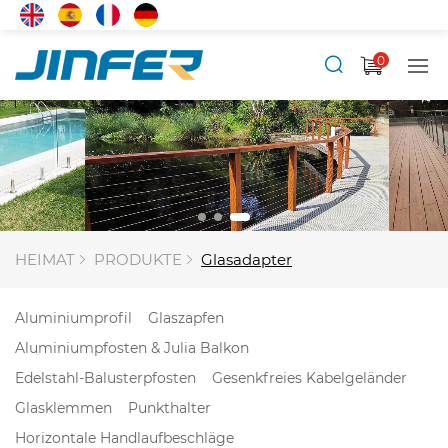
0
HEIMAT
PRODUKTE
Glasadapter
Aluminiumprofil
Glaszapfen
Aluminiumpfosten & Julia Balkon
Edelstahl-Balusterpfosten
Gesenkfreies Kabelgeländer
Glasklemmen
Punkthalter
Horizontale Handlaufbeschläge