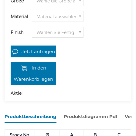
Größe
Material
Finish
Jetzt anfragen
In den
Warenkorb legen
Aktie:
Produktbeschreibung
Produktdiagramm Pdf
Verw
Stock No.
Ø
A
B
C