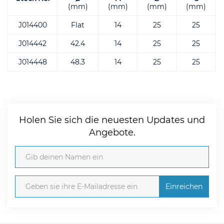
(mm)
(mm)
(mm)
(mm)
J014400
Flat
14
25
25
J014442
42.4
14
25
25
J014448
48.3
14
25
25
Holen Sie sich die neuesten Updates und
Angebote.
Einreichen