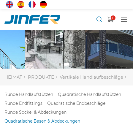
0
HEIMAT
PRODUKTE
Vertikale Handlaufbeschläge
Q
Runde Handlaufstützen
Quadratische Handlaufstützen
Runde Endfittings
Quadratische Endbeschläge
Runde Sockel & Abdeckungen
Quadratische Basen & Abdeckungen