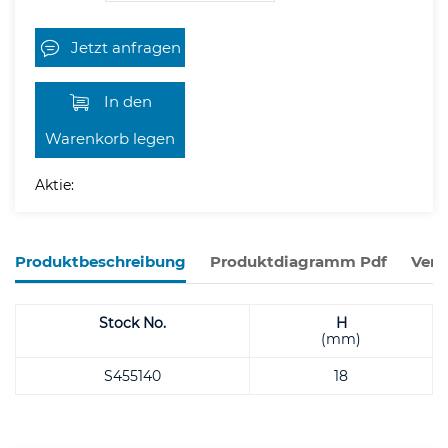
Jetzt anfragen
In den
Warenkorb legen
Aktie:
Produktbeschreibung
Produktdiagramm Pdf
Verw
Stock No.
H
(mm)
S455140
18