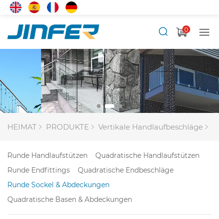
0
HEIMAT
PRODUKTE
Vertikale Handlaufbeschläge
R
Runde Handlaufstützen
Quadratische Handlaufstützen
Runde Endfittings
Quadratische Endbeschläge
Runde Sockel & Abdeckungen
Quadratische Basen & Abdeckungen