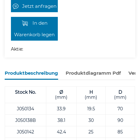
Jetzt anfragen
In den
Warenkorb legen
Aktie:
Produktbeschreibung
Produktdiagramm Pdf
Verw
Stock No.
Ø
H
D
(mm)
(mm)
(mm)
J050134
33.9
19.5
70
J050138B
38.1
30
90
J050142
42.4
25
85