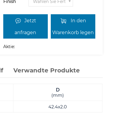
Finish
Jetzt
In den
anfragen
Warenkorb legen
Aktie:
f
Verwandte Produkte
D
(mm)
42.4x2.0