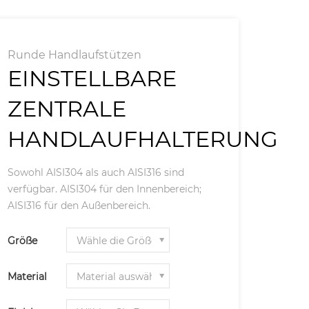
Runde Handlaufstützen
EINSTELLBARE
ZENTRALE
HANDLAUFHALTERUNG
Sowohl AISI304 als auch AISI316 sind
verfügbar. AISI304 für den Innenbereich;
AISI316 für den Außenbereich.
Größe
Material