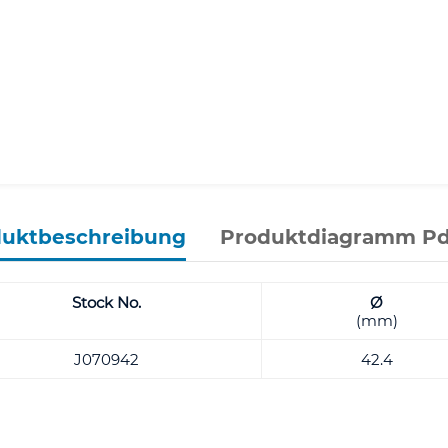
duktbeschreibung
Produktdiagramm Pd
Stock No.
Ø
(mm)
J070942
42.4