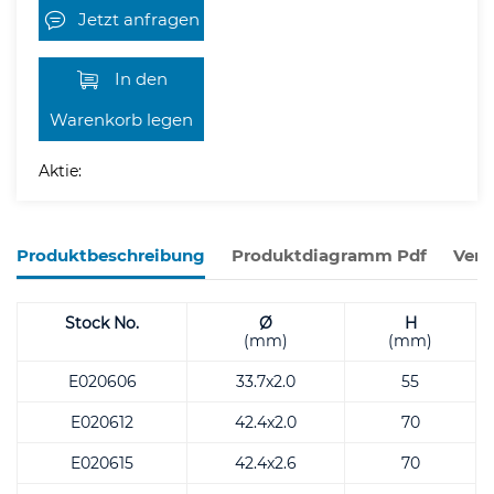
Jetzt anfragen
In den
Warenkorb legen
Aktie:
Produktbeschreibung
Produktdiagramm Pdf
Verw
Stock No.
Ø
H
(mm)
(mm)
E020606
33.7x2.0
55
E020612
42.4x2.0
70
E020615
42.4x2.6
70