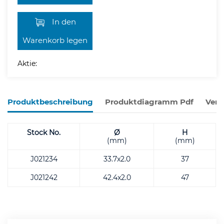
In den
Warenkorb legen
Aktie:
Produktbeschreibung
Produktdiagramm Pdf
Verw
Stock No.
Ø
H
(mm)
(mm)
J021234
33.7x2.0
37
J021242
42.4x2.0
47