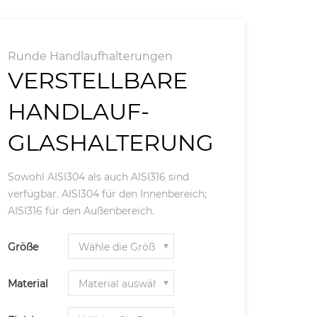
Runde Handlaufhalterungen
VERSTELLBARE
HANDLAUF-
GLASHALTERUNG
Sowohl AISI304 als auch AISI316 sind
verfügbar. AISI304 für den Innenbereich;
AISI316 für den Außenbereich.
Größe
Material