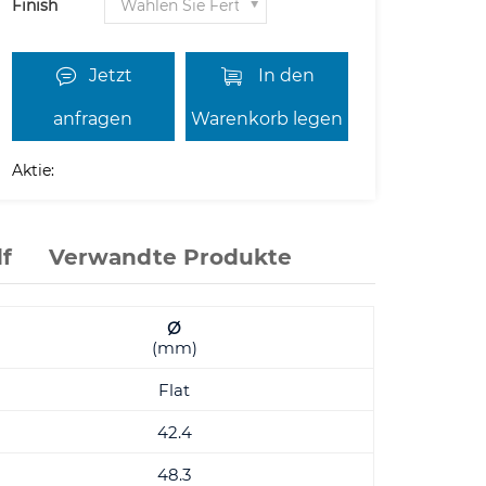
Finish
Jetzt
In den
anfragen
Warenkorb legen
Aktie:
f
Verwandte Produkte
Ø
(mm)
Flat
42.4
48.3