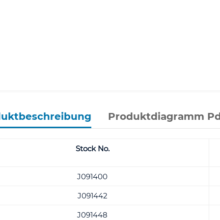
duktbeschreibung
Produktdiagramm Pd
Stock No.
J091400
J091442
J091448