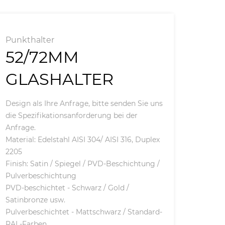
Punkthalter
52/72MM
GLASHALTER
Design als Ihre Anfrage, bitte senden Sie uns
die Spezifikationsanforderung bei der
Anfrage.
Material: Edelstahl AISI 304/ AISI 316, Duplex
2205
Finish: Satin / Spiegel / PVD-Beschichtung /
Pulverbeschichtung
PVD-beschichtet - Schwarz / Gold /
Satinbronze usw.
Pulverbeschichtet - Mattschwarz / Standard-
RAL-Farben.