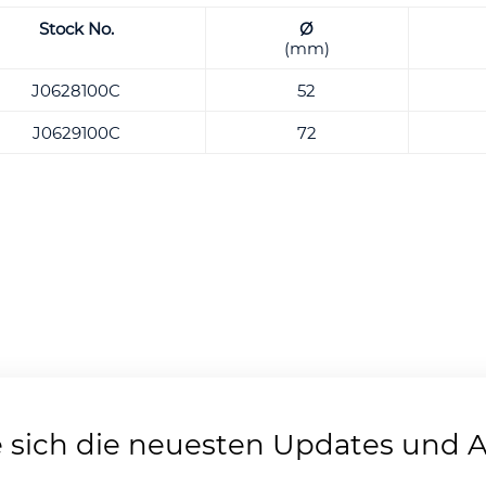
Stock No.
Ø
(mm)
J0628100C
52
J0629100C
72
e sich die neuesten Updates und 