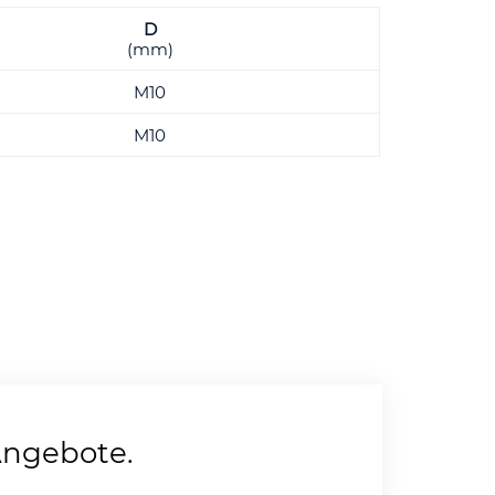
D
(mm)
M10
M10
Angebote.