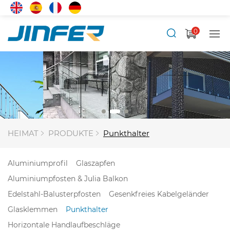
0
HEIMAT
PRODUKTE
Punkthalter
Aluminiumprofil
Glaszapfen
Aluminiumpfosten & Julia Balkon
Edelstahl-Balusterpfosten
Gesenkfreies Kabelgeländer
Glasklemmen
Punkthalter
Horizontale Handlaufbeschläge