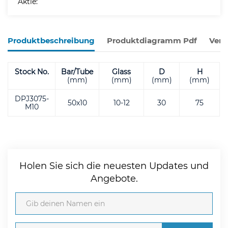
Aktie:
Produktbeschreibung
Produktdiagramm Pdf
Verw
Stock No.
Bar/Tube
Glass
D
H
(mm)
(mm)
(mm)
(mm)
DPJ3075-
50x10
10-12
30
75
M10
Holen Sie sich die neuesten Updates und
Angebote.