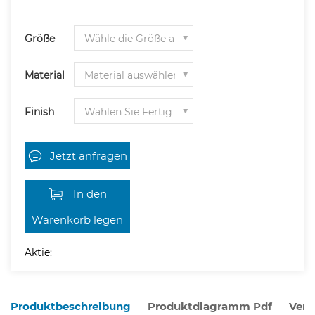
Größe
Material
Finish
Jetzt anfragen
In den
Warenkorb legen
Aktie:
Produktbeschreibung
Produktdiagramm Pdf
Verw