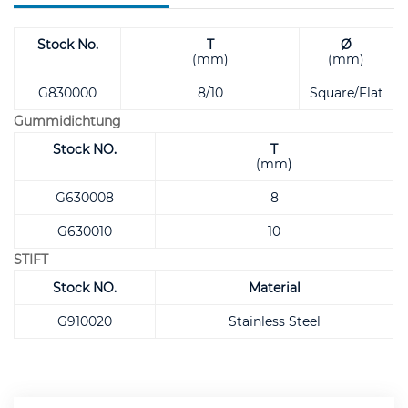
Stock No.
T
Ø
(mm)
(mm)
G830000
8/10
Square/Flat
Gummidichtung
Stock NO.
T
(mm)
G630008
8
G630010
10
STIFT
Stock NO.
Material
G910020
Stainless Steel