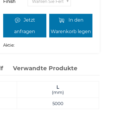
Finish
Jetzt
In den
anfragen
Warenkorb legen
Aktie:
f
Verwandte Produkte
L
(mm)
5000