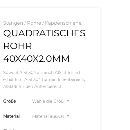
Stangen / Rohre / Kappenschiene
QUADRATISCHES
ROHR
40X40X2.0MM
Sowohl AISI 304 als auch AISI 316 sind
erhältlich. AISI 304 für den Innenbereich;
AISI316 für den Außenbereich.
Größe
Material